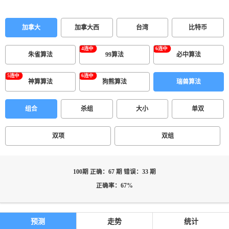
加拿大
加拿大西
台湾
比特币
朱雀算法
99算法
必中算法
神算算法
狗熊算法
瑞兽算法
组合
杀组
大小
单双
双项
双组
100期 正确：67 期 错误：33 期
正确率：67%
预测
走势
统计