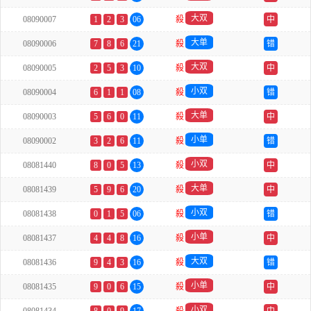
大双
08090007
1
2
3
06
殺
中
大单
08090006
7
8
6
21
殺
错
大双
08090005
2
5
3
10
殺
中
小双
08090004
6
1
1
08
殺
错
大单
08090003
5
6
0
11
殺
中
小单
08090002
3
2
6
11
殺
错
小双
08081440
8
0
5
13
殺
中
大单
08081439
5
9
6
20
殺
中
小双
08081438
0
1
5
06
殺
错
小单
08081437
4
4
8
16
殺
中
大双
08081436
9
4
3
16
殺
错
小单
08081435
9
0
6
15
殺
中
小双