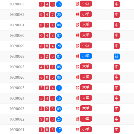
小双
08090033
3
4
8
15
殺
中
小单
08090032
9
4
7
20
殺
中
大单
08090031
0
7
1
08
殺
中
大单
08090030
0
4
3
07
殺
中
小双
08090029
8
8
4
20
殺
中
小单
08090028
5
2
0
07
殺
错
大单
08090027
4
3
1
08
殺
中
大单
08090026
6
0
0
06
殺
中
大单
08090025
7
0
4
11
殺
中
大单
08090024
5
4
7
16
殺
中
大单
08090023
4
2
3
09
殺
中
小单
08090022
9
8
8
25
殺
中
小单
08090021
1
8
8
17
殺
中