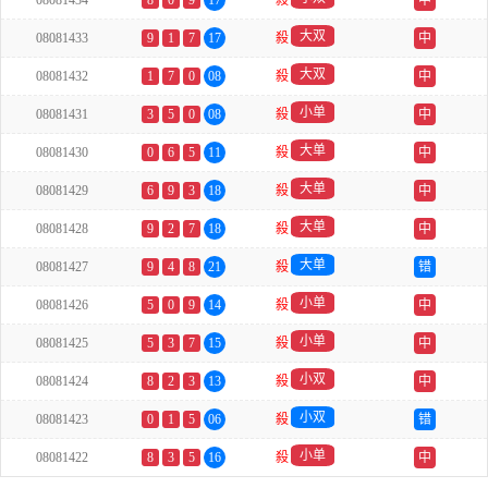
08081434
8
0
9
17
殺
中
大双
08081433
9
1
7
17
殺
中
大双
08081432
1
7
0
08
殺
中
小单
08081431
3
5
0
08
殺
中
大单
08081430
0
6
5
11
殺
中
大单
08081429
6
9
3
18
殺
中
大单
08081428
9
2
7
18
殺
中
大单
08081427
9
4
8
21
殺
错
小单
08081426
5
0
9
14
殺
中
小单
08081425
5
3
7
15
殺
中
小双
08081424
8
2
3
13
殺
中
小双
08081423
0
1
5
06
殺
错
小单
08081422
8
3
5
16
殺
中