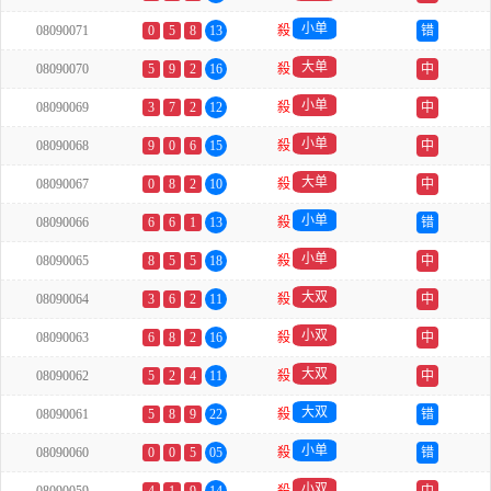
小单
08090071
0
5
8
13
殺
错
大单
08090070
5
9
2
16
殺
中
小单
08090069
3
7
2
12
殺
中
小单
08090068
9
0
6
15
殺
中
大单
08090067
0
8
2
10
殺
中
小单
08090066
6
6
1
13
殺
错
小单
08090065
8
5
5
18
殺
中
大双
08090064
3
6
2
11
殺
中
小双
08090063
6
8
2
16
殺
中
大双
08090062
5
2
4
11
殺
中
大双
08090061
5
8
9
22
殺
错
小单
08090060
0
0
5
05
殺
错
小双