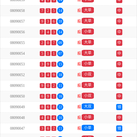
08090059
4
1
9
14
殺
中
大单
08090058
7
2
5
14
殺
中
大单
08090057
9
3
6
18
殺
中
小单
08090056
7
4
3
14
殺
中
大单
08090055
2
0
7
09
殺
中
大单
08090054
5
1
1
07
殺
中
小单
08090053
3
9
3
15
殺
中
小双
08090052
5
4
9
18
殺
中
大单
08090051
9
0
2
11
殺
中
小双
08090050
6
9
1
16
殺
中
大双
08090049
8
6
8
22
殺
错
小单
08090048
4
8
4
16
殺
中
小单
08090047
3
6
2
11
殺
错