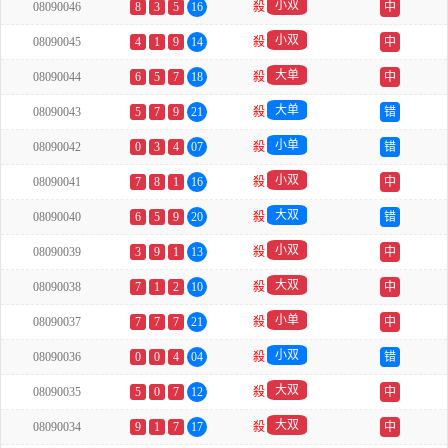
小双
08090046
8
3
5
16
殺
中
小双
08090045
4
1
9
14
殺
中
大单
08090044
6
5
7
18
殺
中
大单
08090043
5
7
9
21
殺
错
小单
08090042
0
3
4
07
殺
错
小双
08090041
7
8
1
16
殺
中
大双
08090040
6
5
9
20
殺
错
小双
08090039
3
9
1
13
殺
中
大双
08090038
7
1
2
10
殺
中
小单
08090037
7
7
7
21
殺
中
小双
08090036
0
0
4
04
殺
错
大双
08090035
5
0
7
12
殺
中
大双
08090034
9
1
7
17
殺
中