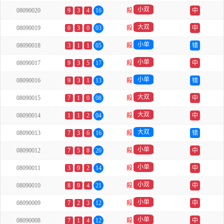
小双
08090020
9
3
4
16
殺
中
大双
08090019
0
3
0
03
殺
中
小单
08090018
3
1
1
05
殺
错
小单
08090017
9
3
5
17
殺
中
小单
08090016
9
3
1
13
殺
错
大双
08090015
7
1
0
08
殺
中
大双
08090014
1
1
2
04
殺
中
大双
08090013
7
3
6
16
殺
错
小单
08090012
7
5
8
20
殺
中
小单
08090011
3
9
2
14
殺
中
小双
08090010
8
9
4
21
殺
中
小单
08090009
7
2
3
12
殺
中
小单
08090008
7
1
4
12
殺
中