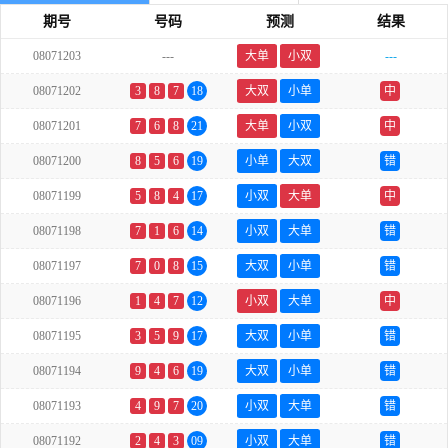
期号
号码
预测
结果
08071203
---
大单
小双
---
08071202
3
8
7
18
大双
小单
中
08071201
7
6
8
21
大单
小双
中
08071200
8
5
6
19
小单
大双
错
08071199
5
8
4
17
小双
大单
中
08071198
7
1
6
14
小双
大单
错
08071197
7
0
8
15
大双
小单
错
08071196
1
4
7
12
小双
大单
中
08071195
3
5
9
17
大双
小单
错
08071194
9
4
6
19
大双
小单
错
08071193
4
9
7
20
小双
大单
错
08071192
2
4
3
09
小双
大单
错