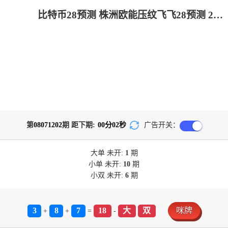
比特币28预测 株洲欧能压纹飞飞28预测 28yc.com
第
08071202
期 距下期:
00
分
02
秒
广告开关：
大单
未开:
1
期
小单
未开:
10
期
小双
未开:
6
期
3
8
7
18
大
双
咪牌
+
+
=
-