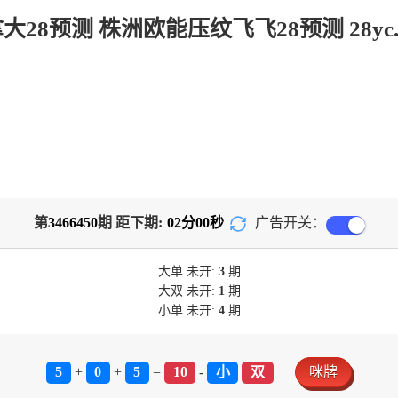
大28预测 株洲欧能压纹飞飞28预测 28yc.
第
3466450
期 距下期:
02
分
00
秒
广告开关：
大单
未开:
3
期
大双
未开:
1
期
小单
未开:
4
期
5
+
0
+
5
=
10
-
小
双
咪牌