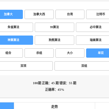
加拿大
加拿大西
台湾
比特币
朱雀算法
99算法
必中算法
神算算法
狗熊算法
瑞兽算法
组合
杀组
大小
单双
双项
双组
100期 正确：45 期 错误：55 期
正确率：45%
走势