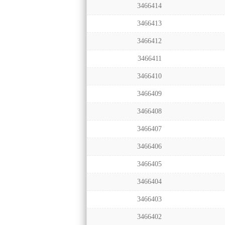
3466414
3466413
3466412
3466411
3466410
3466409
3466408
3466407
3466406
3466405
3466404
3466403
3466402