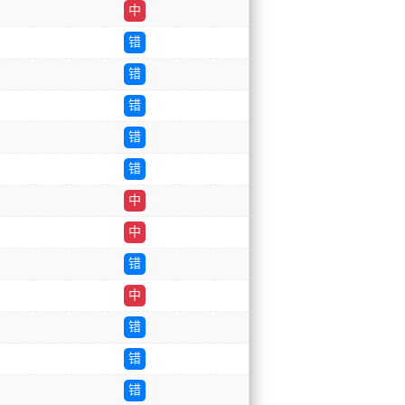
中
错
错
错
错
错
中
中
错
中
错
错
错