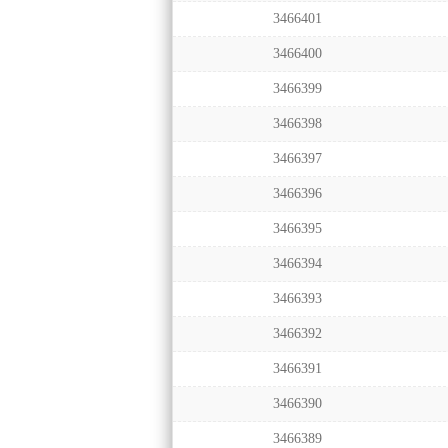
3466401
3466400
3466399
3466398
3466397
3466396
3466395
3466394
3466393
3466392
3466391
3466390
3466389