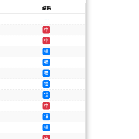
结果
---
中
中
错
错
错
错
错
中
错
错
中