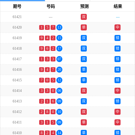
期号
号码
预测
结果
61421
---
双
---
61420
1
5
7
13
单
中
61419
9
4
2
15
双
错
61418
9
6
2
17
双
错
61417
1
3
3
07
双
错
61416
9
4
7
20
单
错
61415
7
0
5
12
单
错
61414
3
3
0
06
双
中
61413
2
1
6
09
双
错
61412
2
8
0
10
双
中
61411
3
1
5
09
单
中
61410
8
2
4
14
单
错