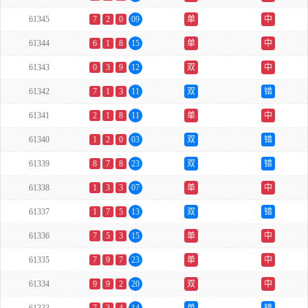
61345
7
2
0
09
单
中
61344
6
1
8
15
单
中
61343
0
3
9
12
双
中
61342
7
1
3
11
双
错
61341
2
1
8
11
单
中
61340
1
2
0
03
双
错
61339
8
7
8
23
双
错
61338
1
3
3
07
单
中
61337
1
7
5
13
双
错
61336
7
5
3
15
单
中
61335
7
9
7
23
单
中
61334
9
9
2
20
双
中