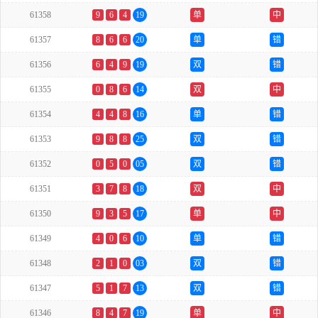
61358
9
6
4
19
单
中
61357
8
6
6
20
单
错
61356
6
4
9
19
双
错
61355
0
8
6
14
双
中
61354
4
4
8
16
单
错
61353
9
8
8
25
双
错
61352
0
5
0
05
双
错
61351
3
7
8
18
双
中
61350
9
3
5
17
单
中
61349
4
0
6
10
单
错
61348
2
1
0
03
双
错
61347
5
1
7
13
双
错
61346
8
4
7
19
单
中