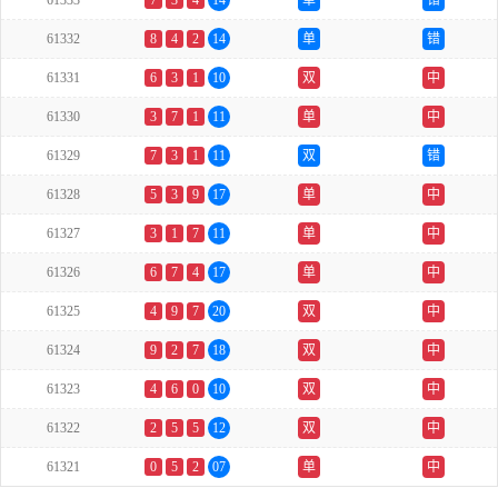
61333
7
3
4
14
单
错
61332
8
4
2
14
单
错
61331
6
3
1
10
双
中
61330
3
7
1
11
单
中
61329
7
3
1
11
双
错
61328
5
3
9
17
单
中
61327
3
1
7
11
单
中
61326
6
7
4
17
单
中
61325
4
9
7
20
双
中
61324
9
2
7
18
双
中
61323
4
6
0
10
双
中
61322
2
5
5
12
双
中
61321
0
5
2
07
单
中