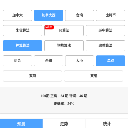
加拿大
加拿大西
台湾
比特币
朱雀算法
99算法
必中算法
神算算法
狗熊算法
瑞兽算法
组合
杀组
大小
单双
双项
双组
100期 正确：54 期 错误：46 期
正确率：54%
预测
走势
统计