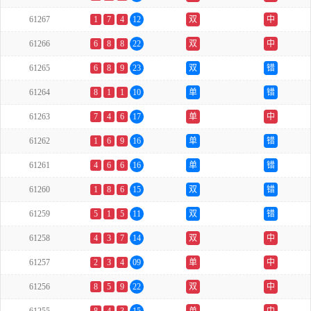
61267
1
7
4
12
双
中
61266
6
8
8
22
双
中
61265
6
8
9
23
双
错
61264
8
1
1
10
单
错
61263
7
4
6
17
单
中
61262
1
6
9
16
单
错
61261
4
6
6
16
单
错
61260
1
8
6
15
双
错
61259
5
1
5
11
双
错
61258
4
3
7
14
双
中
61257
2
3
4
09
单
中
61256
8
5
9
22
双
中