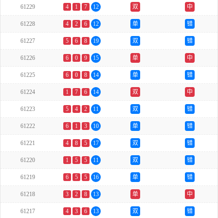
61229
4
1
7
12
双
中
61228
4
2
6
12
单
错
61227
5
6
8
19
双
错
61226
6
0
9
15
单
中
61225
6
0
8
14
单
错
61224
1
7
6
14
双
中
61223
5
4
2
11
双
错
61222
6
1
3
10
单
错
61221
4
8
5
17
双
错
61220
1
5
5
11
双
错
61219
6
5
5
16
单
错
61218
3
2
8
13
单
中
61217
4
3
6
13
双
错