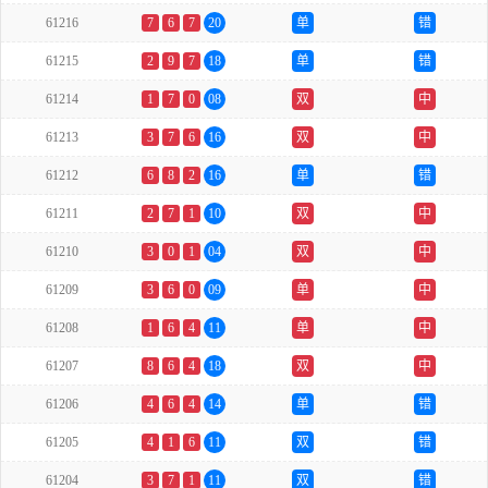
61216
7
6
7
20
单
错
61215
2
9
7
18
单
错
61214
1
7
0
08
双
中
61213
3
7
6
16
双
中
61212
6
8
2
16
单
错
61211
2
7
1
10
双
中
61210
3
0
1
04
双
中
61209
3
6
0
09
单
中
61208
1
6
4
11
单
中
61207
8
6
4
18
双
中
61206
4
6
4
14
单
错
61205
4
1
6
11
双
错
61204
3
7
1
11
双
错