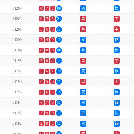
61203
0
7
2
09
双
错
61202
9
7
5
21
单
中
61201
3
6
8
17
单
中
61200
2
4
9
15
双
错
61199
0
8
0
08
单
错
61198
7
0
4
11
单
中
61197
2
6
7
15
双
错
61196
0
5
6
11
单
中
61195
6
6
3
15
双
错
61194
0
7
6
13
双
错
61193
7
5
0
12
单
错
61192
2
9
2
13
双
错