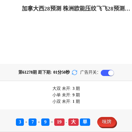
加拿大西28预测 株洲欧能压纹飞飞28预测 28yc.com
第
61278
期 距下期:
01
分
50
秒
广告开关：
大双
未开:
3
期
小单
未开:
9
期
小双
未开:
1
期
3
7
9
19
大
单
咪牌
+
+
=
-