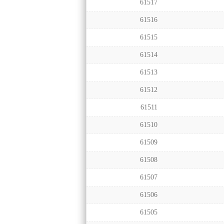
61517
61516
61515
61514
61513
61512
61511
61510
61509
61508
61507
61506
61505