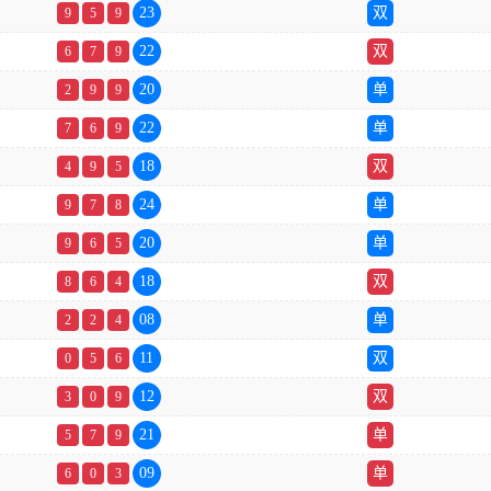
23
双
9
5
9
22
双
6
7
9
20
单
2
9
9
22
单
7
6
9
18
双
4
9
5
24
单
9
7
8
20
单
9
6
5
18
双
8
6
4
08
单
2
2
4
11
双
0
5
6
12
双
3
0
9
21
单
5
7
9
09
单
6
0
3