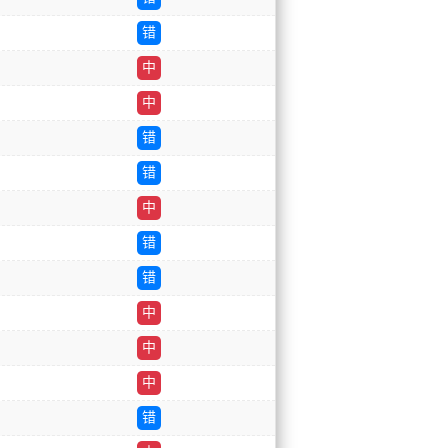
错
中
中
错
错
中
错
错
中
中
中
错