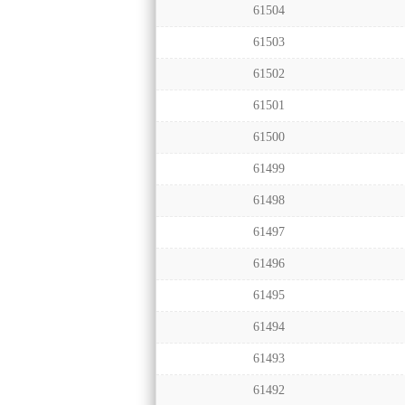
61504
61503
61502
61501
61500
61499
61498
61497
61496
61495
61494
61493
61492