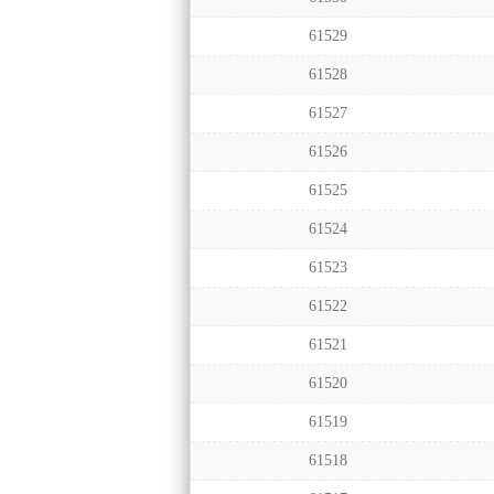
61529
61528
61527
61526
61525
61524
61523
61522
61521
61520
61519
61518