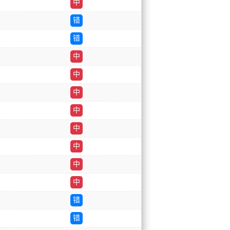
中
错
错
中
中
中
中
中
中
中
中
错
错