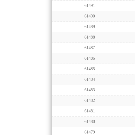
61491
61490
61489
61488
61487
61486
61485
61484
61483
61482
61481
61480
61479