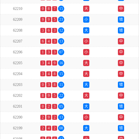
62210
0
8
7
15
大
中
62209
9
9
5
23
小
错
62208
3
6
3
12
大
错
62207
6
4
3
13
小
中
62206
1
3
3
07
小
中
62205
3
4
9
16
大
中
62204
3
4
8
15
大
中
62203
0
3
8
11
大
错
62202
8
9
5
22
大
中
62201
0
2
3
05
大
错
62200
2
9
2
13
小
中
62199
2
4
2
08
大
错