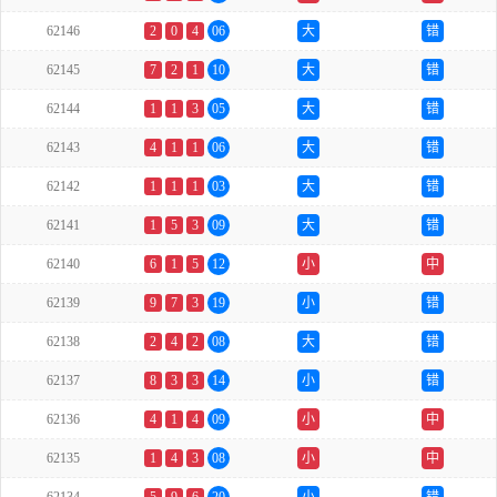
62146
2
0
4
06
大
错
62145
7
2
1
10
大
错
62144
1
1
3
05
大
错
62143
4
1
1
06
大
错
62142
1
1
1
03
大
错
62141
1
5
3
09
大
错
62140
6
1
5
12
小
中
62139
9
7
3
19
小
错
62138
2
4
2
08
大
错
62137
8
3
3
14
小
错
62136
4
1
4
09
小
中
62135
1
4
3
08
小
中