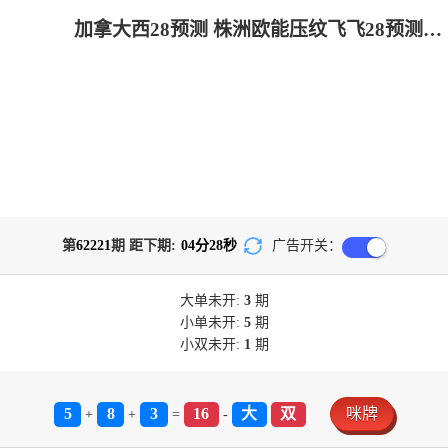
加拿大西28预测 株洲欧能压纹飞飞28预测 28yc.com
第
62221
期 距下期:
04
分
28
秒
广告开关：
大单
未开:
3
期
小单
未开:
5
期
小双
未开:
1
期
5
8
3
16
大
双
咪牌
+
+
=
-