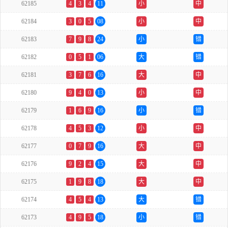
62185
4
3
4
11
小
中
62184
3
0
5
08
小
中
62183
7
9
8
24
小
错
62182
0
5
1
06
大
错
62181
3
7
6
16
大
中
62180
9
4
0
13
小
中
62179
1
6
9
16
小
错
62178
4
5
3
12
小
中
62177
0
7
9
16
大
中
62176
9
2
4
15
大
中
62175
1
9
8
18
大
中
62174
4
5
4
13
大
错
62173
4
9
5
18
小
错