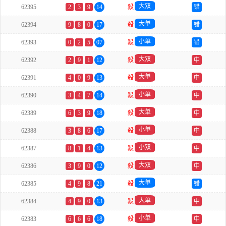
大双
62395
2
3
9
14
殺
错
大单
62394
9
8
0
17
殺
错
小单
62393
0
2
5
07
殺
错
大双
62392
2
9
1
12
殺
中
大单
62391
4
0
9
13
殺
中
小单
62390
3
4
7
14
殺
中
大单
62389
6
3
9
18
殺
中
小单
62388
3
8
6
17
殺
中
小双
62387
8
1
4
13
殺
中
大双
62386
3
9
0
12
殺
中
大单
62385
4
9
8
21
殺
错
大单
62384
4
9
0
13
殺
中
小单
62383
6
6
6
18
殺
中