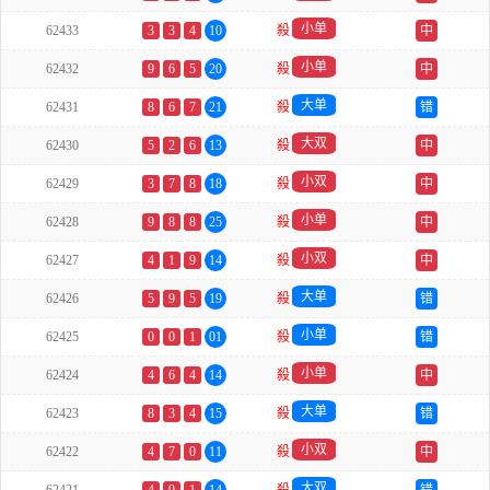
小单
62433
3
3
4
10
殺
中
小单
62432
9
6
5
20
殺
中
大单
62431
8
6
7
21
殺
错
大双
62430
5
2
6
13
殺
中
小双
62429
3
7
8
18
殺
中
小单
62428
9
8
8
25
殺
中
小双
62427
4
1
9
14
殺
中
大单
62426
5
9
5
19
殺
错
小单
62425
0
0
1
01
殺
错
小单
62424
4
6
4
14
殺
中
大单
62423
8
3
4
15
殺
错
小双
62422
4
7
0
11
殺
中
大双