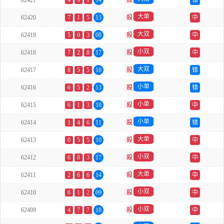
62421
4
9
1
14
殺
错
大单
62420
7
1
5
13
殺
中
大双
62419
5
0
3
08
殺
中
小双
62418
7
2
8
17
殺
中
大双
62417
8
5
5
18
殺
错
小单
62416
6
5
2
13
殺
错
小单
62415
6
1
3
10
殺
中
小单
62414
1
4
6
11
殺
错
大单
62413
0
5
5
10
殺
中
小双
62412
6
8
3
17
殺
中
大单
62411
2
6
6
14
殺
中
小双
62410
6
1
2
09
殺
中
小双
62409
4
7
7
18
殺
中