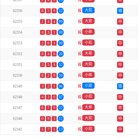
62357
2
4
9
15
殺
中
大双
62356
8
5
9
22
殺
错
大双
62355
1
4
4
09
殺
中
小单
62354
4
3
1
08
殺
中
小双
62353
2
6
1
09
殺
中
大单
62352
8
4
8
20
殺
中
大双
62351
3
5
4
12
殺
中
小单
62350
8
2
9
19
殺
中
小双
62349
3
2
1
06
殺
错
小双
62348
4
3
0
07
殺
中
大单
62347
6
7
9
22
殺
中
大双
62346
0
9
3
12
殺
中
小双
62345
5
7
1
13
殺
中