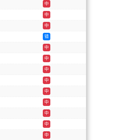
中
中
中
错
中
中
中
中
中
中
中
中
中