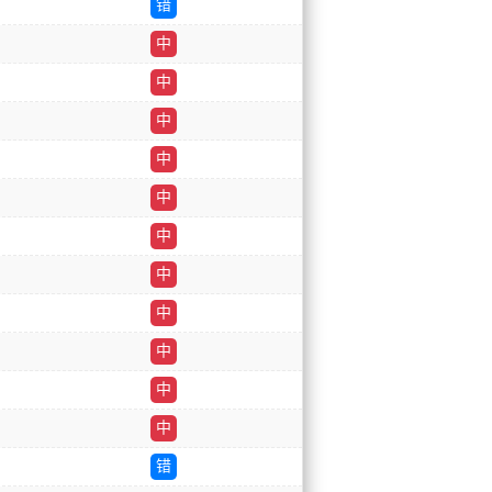
错
中
中
中
中
中
中
中
中
中
中
中
错