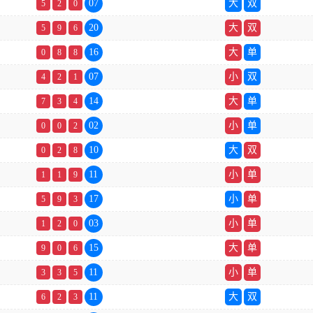
07
大
双
5
2
0
20
大
双
5
9
6
16
大
单
0
8
8
07
小
双
4
2
1
14
大
单
7
3
4
02
小
单
0
0
2
10
大
双
0
2
8
11
小
单
1
1
9
17
小
单
5
9
3
03
小
单
1
2
0
15
大
单
9
0
6
11
小
单
3
3
5
11
大
双
6
2
3