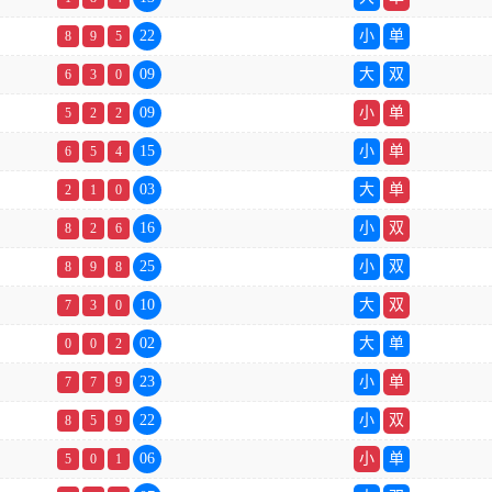
22
小
单
8
9
5
09
大
双
6
3
0
09
小
单
5
2
2
15
小
单
6
5
4
03
大
单
2
1
0
16
小
双
8
2
6
25
小
双
8
9
8
10
大
双
7
3
0
02
大
单
0
0
2
23
小
单
7
7
9
22
小
双
8
5
9
06
小
单
5
0
1