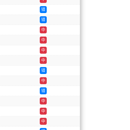
错
错
中
中
中
中
错
中
错
中
中
中