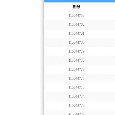
期号
115044783
115044782
115044781
115044780
115044779
115044778
115044777
115044776
115044775
115044774
115044773
115044772