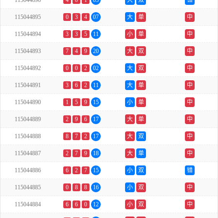
115044896
4
0
1
05
大
双
错
115044895
0
3
4
07
大
单
中
115044894
3
3
5
11
小
单
中
115044893
7
4
9
20
大
双
中
115044892
0
0
2
02
大
双
中
115044891
3
6
2
11
大
单
中
115044890
1
5
9
15
小
单
中
115044889
2
9
6
17
大
单
中
115044888
8
7
2
17
大
双
中
115044887
2
7
9
18
大
单
中
115044886
6
2
7
15
小
双
错
115044885
0
8
8
16
小
双
中
115044884
6
6
0
12
小
双
中