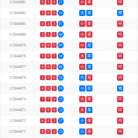
115044883
0
5
6
11
小
单
中
115044882
2
8
0
10
大
单
错
115044881
0
4
3
07
小
单
中
115044880
3
3
2
08
小
双
中
115044879
0
9
0
09
小
双
中
115044878
5
6
7
18
大
单
中
115044877
8
0
0
08
小
单
中
115044876
2
0
8
10
大
双
中
115044875
4
6
9
19
小
双
错
115044874
7
7
9
23
大
单
中
115044873
7
9
6
22
大
单
中
115044872
6
8
3
17
小
单
中
115044871
8
8
4
20
小
双
中