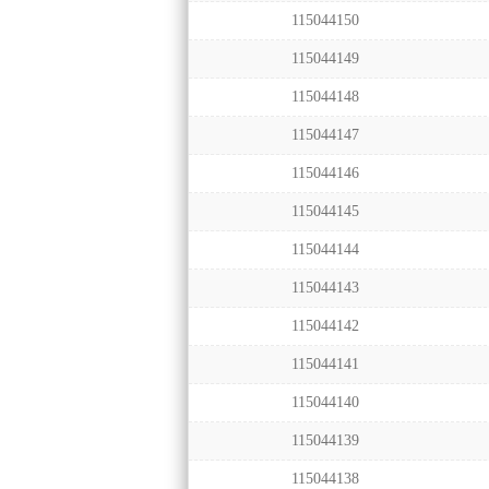
115044150
115044149
115044148
115044147
115044146
115044145
115044144
115044143
115044142
115044141
115044140
115044139
115044138