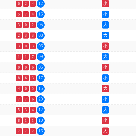
12
小
6
2
4
16
小
5
7
4
05
大
3
0
2
08
大
2
3
3
06
小
3
0
3
09
大
1
1
7
06
小
0
0
6
17
小
8
6
3
15
大
4
6
5
20
小
7
7
6
12
大
5
3
4
10
小
8
1
1
16
大
7
7
2