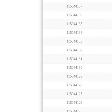
115044137
115044136
115044135
115044134
115044133
115044132
115044131
115044130
115044129
115044128
115044127
115044126
115044125