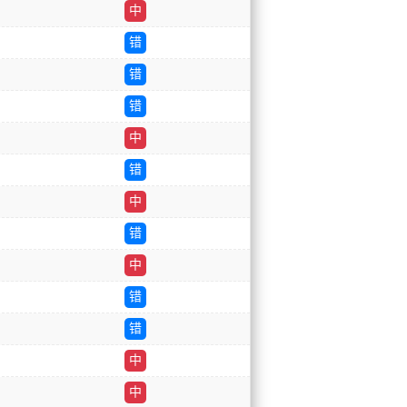
中
错
错
错
中
错
中
错
中
错
错
中
中