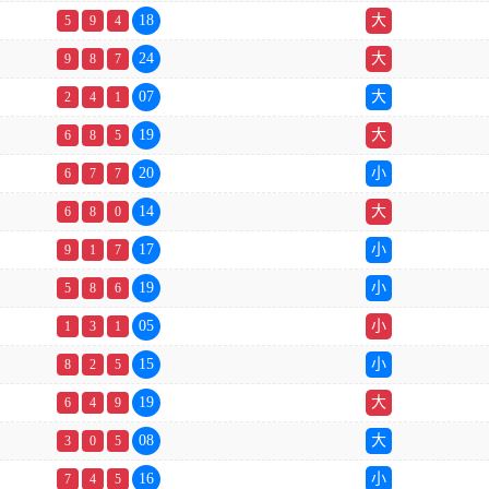
18
大
5
9
4
24
大
9
8
7
07
大
2
4
1
19
大
6
8
5
20
小
6
7
7
14
大
6
8
0
17
小
9
1
7
19
小
5
8
6
05
小
1
3
1
15
小
8
2
5
19
大
6
4
9
08
大
3
0
5
16
小
7
4
5