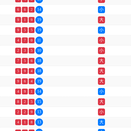
14
小
6
6
2
19
大
9
1
9
19
小
9
5
5
11
小
4
7
0
10
小
2
3
5
18
大
7
5
6
18
大
5
9
4
19
大
9
6
4
14
小
4
9
1
15
大
8
2
5
13
小
2
2
9
13
大
4
1
8