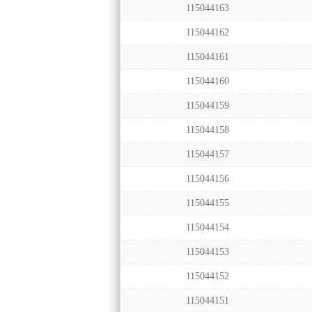
115044163
115044162
115044161
115044160
115044159
115044158
115044157
115044156
115044155
115044154
115044153
115044152
115044151