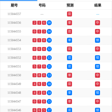
期号
号码
预测
结果
115044557
---
双
---
115044556
2
1
6
09
单
中
115044555
0
1
3
04
双
中
115044554
9
1
8
18
单
错
115044553
0
6
6
12
双
中
115044552
6
2
5
13
双
错
115044551
5
7
9
21
双
错
115044550
5
8
0
13
单
中
115044549
4
9
5
18
双
中
115044548
4
2
8
14
单
错
115044547
0
7
8
15
单
中
115044546
6
6
5
17
双
错