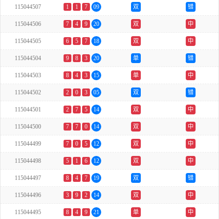
115044507
1
1
7
09
双
错
115044506
7
4
9
20
双
中
115044505
6
5
7
18
双
中
115044504
9
8
3
20
单
错
115044503
8
4
3
15
单
中
115044502
2
0
3
05
双
错
115044501
2
7
5
14
双
中
115044500
7
7
0
14
双
中
115044499
7
0
5
12
双
中
115044498
5
1
6
12
双
中
115044497
8
4
7
19
双
错
115044496
3
9
2
14
双
中
115044495
8
4
9
21
单
中