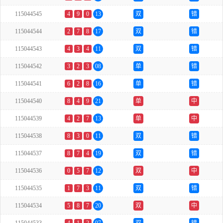
115044545
4
9
0
13
双
错
115044544
2
7
8
17
双
错
115044543
4
3
4
11
双
错
115044542
3
2
3
08
单
错
115044541
6
2
8
16
单
错
115044540
8
4
9
21
单
中
115044539
4
2
7
13
单
中
115044538
8
3
0
11
双
错
115044537
8
7
4
19
双
错
115044536
0
5
7
12
双
中
115044535
1
7
3
11
双
错
115044534
5
8
7
20
双
中