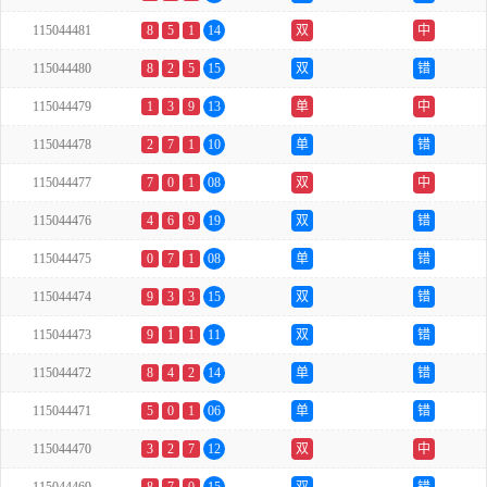
115044481
8
5
1
14
双
中
115044480
8
2
5
15
双
错
115044479
1
3
9
13
单
中
115044478
2
7
1
10
单
错
115044477
7
0
1
08
双
中
115044476
4
6
9
19
双
错
115044475
0
7
1
08
单
错
115044474
9
3
3
15
双
错
115044473
9
1
1
11
双
错
115044472
8
4
2
14
单
错
115044471
5
0
1
06
单
错
115044470
3
2
7
12
双
中