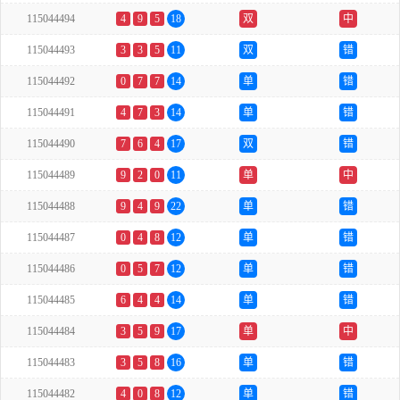
115044494
4
9
5
18
双
中
115044493
3
3
5
11
双
错
115044492
0
7
7
14
单
错
115044491
4
7
3
14
单
错
115044490
7
6
4
17
双
错
115044489
9
2
0
11
单
中
115044488
9
4
9
22
单
错
115044487
0
4
8
12
单
错
115044486
0
5
7
12
单
错
115044485
6
4
4
14
单
错
115044484
3
5
9
17
单
中
115044483
3
5
8
16
单
错
115044482
4
0
8
12
单
错