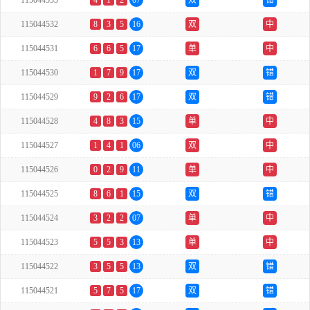
115044533
4
1
2
07
双
错
115044532
8
3
5
16
双
中
115044531
6
6
5
17
单
中
115044530
1
7
9
17
双
错
115044529
9
2
6
17
双
错
115044528
4
8
3
15
单
中
115044527
1
4
1
06
双
中
115044526
0
2
9
11
单
中
115044525
8
6
1
15
双
错
115044524
3
2
2
07
单
中
115044523
5
5
3
13
单
中
115044522
3
5
5
13
双
错
115044521
5
7
5
17
双
错