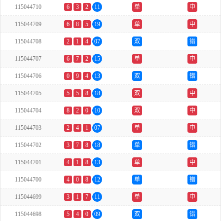
115044710
6
3
2
11
单
中
115044709
6
8
5
19
单
中
115044708
2
1
4
07
双
错
115044707
6
7
2
15
单
中
115044706
0
9
4
13
双
错
115044705
5
5
8
18
双
中
115044704
8
2
0
10
双
中
115044703
2
4
1
07
单
中
115044702
3
7
8
18
单
错
115044701
4
1
8
13
单
中
115044700
4
0
8
12
单
错
115044699
3
1
7
11
单
中
115044698
5
4
0
09
双
错