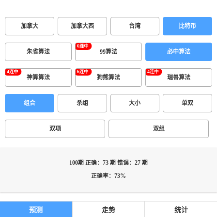
加拿大
加拿大西
台湾
比特币
朱雀算法
99算法
必中算法
神算算法
狗熊算法
瑞兽算法
组合
杀组
大小
单双
双项
双组
100期 正确：73 期 错误：27 期
正确率：73%
预测
走势
统计