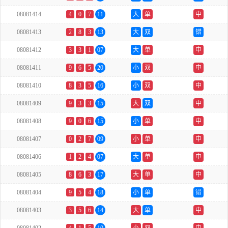
08081414
4
0
7
11
大
单
中
08081413
2
8
3
13
大
双
错
08081412
3
3
1
07
大
单
中
08081411
9
6
5
20
小
双
中
08081410
8
3
5
16
小
双
中
08081409
9
3
3
15
大
双
中
08081408
9
0
6
15
小
单
中
08081407
0
2
7
09
小
单
中
08081406
1
2
4
07
大
单
中
08081405
8
6
3
17
大
单
中
08081404
9
5
4
18
小
单
错
08081403
3
5
6
14
大
单
中