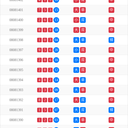
08081402
4
1
5
10
小
双
中
08081401
7
5
3
15
大
单
中
08081400
2
6
5
13
小
双
中
08081399
8
1
9
18
大
双
中
08081398
1
0
3
04
大
单
错
08081397
9
5
6
20
小
双
中
08081396
2
8
6
16
小
双
中
08081395
2
8
2
12
大
双
中
08081394
4
8
2
14
大
单
中
08081393
3
3
3
09
大
单
中
08081392
8
2
7
17
大
双
中
08081391
1
5
1
07
大
双
错
08081390
1
2
0
03
大
单
中