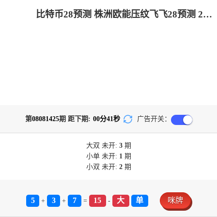
比特币28预测 株洲欧能压纹飞飞28预测 28yc.com
第
08081425
期 距下期:
00
分
41
秒
广告开关：
大双
未开:
3
期
小单
未开:
1
期
小双
未开:
2
期
5
3
7
15
大
单
咪牌
+
+
=
-