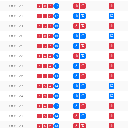
08081363
4
0
3
07
小
单
中
08081362
2
7
8
17
小
双
错
08081361
6
3
7
16
大
双
中
08081360
7
0
9
16
小
单
错
08081359
2
3
5
10
大
双
中
08081358
1
4
4
09
小
双
中
08081357
5
2
4
11
大
单
中
08081356
9
2
2
13
大
单
中
08081355
5
5
4
14
小
单
错
08081354
5
9
2
16
小
单
错
08081353
1
4
2
07
大
单
中
08081352
2
5
7
14
大
单
中
08081351
4
8
6
18
大
双
中