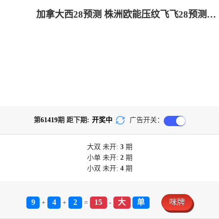
加拿大西28预测 株洲欧能压纹飞飞28预测 28yc.com
第
61419
期 距下期:
开奖中
广告开关：
大双
未开:
3
期
小单
未开:
2
期
小双
未开:
4
期
9
4
2
15
大
单
咪牌
+
+
=
-