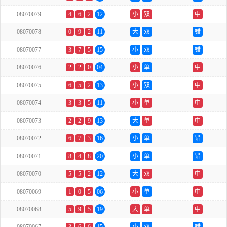
08070079
4
6
2
12
小
双
中
08070078
0
9
2
11
大
双
错
08070077
3
7
5
15
小
双
错
08070076
2
2
0
04
小
单
中
08070075
6
5
2
13
小
双
中
08070074
3
3
5
11
小
单
中
08070073
2
2
9
13
大
单
中
08070072
6
7
3
16
小
单
错
08070071
8
4
8
20
小
单
错
08070070
5
5
2
12
大
双
中
08070069
1
0
5
06
小
单
中
08070068
5
9
5
19
大
单
中