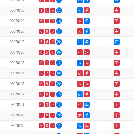
08070131
8
2
7
17
小
双
错
08070130
1
1
9
11
大
单
中
08070129
6
1
9
16
大
单
中
08070128
6
0
8
14
大
单
中
08070127
5
6
9
20
小
单
错
08070126
0
5
1
06
小
双
中
08070125
8
1
3
12
大
双
中
08070124
2
2
5
09
小
单
中
08070123
9
9
2
20
大
双
中
08070122
8
0
7
15
小
单
中
08070121
0
3
9
12
小
单
中
08070120
3
8
9
20
大
单
中
08070119
3
8
0
11
大
单
中