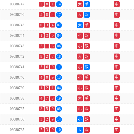
08080747
5
8
1
14
大
单
中
08080746
5
8
4
17
大
双
中
08080745
0
3
4
07
大
单
中
08080744
1
3
0
04
小
双
中
08080743
2
1
3
06
小
双
中
08080742
9
2
7
18
大
双
中
08080741
5
6
0
11
小
双
中
08080740
4
0
9
13
小
单
中
08080739
1
2
1
04
小
双
中
08080738
4
7
8
19
大
单
中
08080737
3
5
0
08
小
双
中
08080736
3
2
9
14
小
双
中
08080735
7
3
0
10
大
双
中