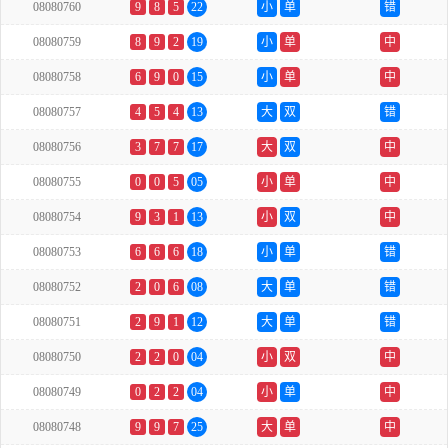
08080760
9
8
5
22
小
单
错
08080759
8
9
2
19
小
单
中
08080758
6
9
0
15
小
单
中
08080757
4
5
4
13
大
双
错
08080756
3
7
7
17
大
双
中
08080755
0
0
5
05
小
单
中
08080754
9
3
1
13
小
双
中
08080753
6
6
6
18
小
单
错
08080752
2
0
6
08
大
单
错
08080751
2
9
1
12
大
单
错
08080750
2
2
0
04
小
双
中
08080749
0
2
2
04
小
单
中
08080748
9
9
7
25
大
单
中