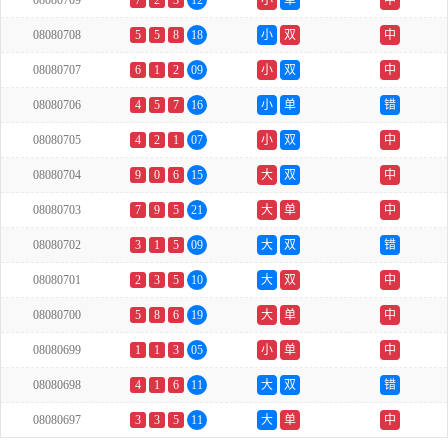
08080709
7
2
3
12
小
单
中
08080708
5
5
8
18
小
双
中
08080707
6
1
2
09
小
双
中
08080706
4
5
7
16
小
单
错
08080705
4
2
1
07
小
双
中
08080704
9
0
6
15
大
双
中
08080703
7
9
5
21
大
单
中
08080702
3
1
5
09
大
双
错
08080701
2
3
5
10
大
双
中
08080700
5
8
6
19
大
单
中
08080699
1
1
3
05
小
单
中
08080698
4
1
6
11
大
双
错
08080697
3
3
5
11
大
单
中