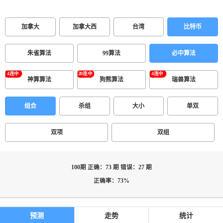
加拿大
加拿大西
台湾
比特币
朱雀算法
99算法
必中算法
神算算法
狗熊算法
瑞兽算法
组合
杀组
大小
单双
双项
双组
100期 正确：73 期 错误：27 期
正确率：73%
预测
走势
统计