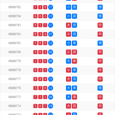
08080785
7
1
9
17
小
双
错
08080784
6
6
3
15
小
双
错
08080783
9
1
7
17
大
双
中
08080782
0
3
4
07
小
双
中
08080781
5
8
9
22
小
单
错
08080780
3
0
3
06
小
双
中
08080779
1
2
6
09
大
单
中
08080778
0
3
1
04
小
单
中
08080777
9
8
4
21
大
双
中
08080776
5
7
0
12
大
单
错
08080775
7
1
1
09
大
单
中
08080774
5
6
7
18
大
双
中