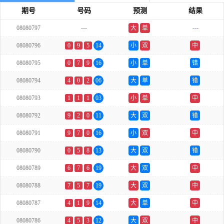
期号
号码
预测
结果
08080797
---
大
单
---
08080796
0
9
5
14
小
双
中
08080795
0
7
9
16
小
单
错
08080794
4
0
2
06
大
单
错
08080793
1
1
1
03
小
单
中
08080792
9
2
0
11
大
双
错
08080791
9
7
0
16
小
双
中
08080790
0
5
8
13
大
双
错
08080789
6
7
6
19
大
双
中
08080788
7
5
7
19
大
双
中
08080787
4
1
9
14
大
单
中
08080786
4
5
3
12
大
双
中