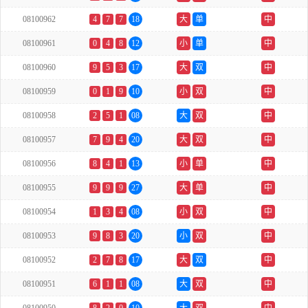
08100962
4
7
7
18
大
单
中
08100961
0
4
8
12
小
单
中
08100960
9
5
3
17
大
双
中
08100959
0
1
9
10
小
双
中
08100958
2
5
1
08
大
双
中
08100957
7
9
4
20
大
双
中
08100956
8
4
1
13
小
单
中
08100955
9
9
9
27
大
单
中
08100954
1
3
4
08
小
双
中
08100953
9
8
3
20
小
双
中
08100952
2
7
8
17
大
双
中
08100951
6
1
1
08
大
双
中