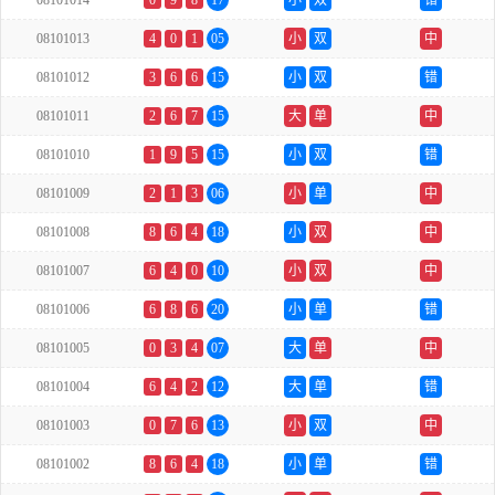
08101014
0
9
8
17
小
双
错
08101013
4
0
1
05
小
双
中
08101012
3
6
6
15
小
双
错
08101011
2
6
7
15
大
单
中
08101010
1
9
5
15
小
双
错
08101009
2
1
3
06
小
单
中
08101008
8
6
4
18
小
双
中
08101007
6
4
0
10
小
双
中
08101006
6
8
6
20
小
单
错
08101005
0
3
4
07
大
单
中
08101004
6
4
2
12
大
单
错
08101003
0
7
6
13
小
双
中
08101002
8
6
4
18
小
单
错