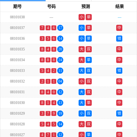
期号
号码
预测
结果
08101038
---
小
单
---
08101037
7
4
6
17
小
单
中
08101036
3
5
6
14
小
单
错
08101035
8
4
8
20
大
双
中
08101034
8
8
8
24
大
单
中
08101033
5
4
2
11
大
双
错
08101032
2
1
1
04
小
双
中
08101031
8
4
0
12
大
双
中
08101030
8
1
4
13
大
单
中
08101029
3
7
9
19
小
双
错
08101028
5
4
5
14
大
双
中
08101027
4
7
1
12
小
单
中