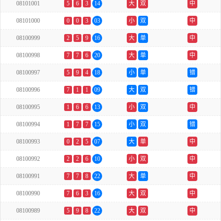
08101001
5
6
3
14
大
双
中
08101000
0
0
3
03
小
双
中
08100999
2
5
9
16
大
单
中
08100998
7
7
6
20
大
单
中
08100997
5
9
4
18
小
单
错
08100996
7
1
1
09
大
双
错
08100995
1
6
6
13
小
双
中
08100994
1
7
7
15
小
双
错
08100993
0
2
5
07
大
单
中
08100992
2
2
6
10
小
双
中
08100991
7
7
8
22
大
单
中
08100990
7
6
3
16
大
双
中
08100989
5
9
8
22
大
双
中