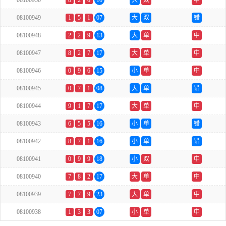
08100950
8
2
0
10
大
双
中
08100949
1
5
1
07
大
双
错
08100948
2
2
9
13
大
单
中
08100947
8
2
7
17
大
单
中
08100946
0
9
6
15
小
单
中
08100945
0
7
1
08
大
单
错
08100944
9
1
7
17
大
单
中
08100943
6
5
5
16
小
单
错
08100942
8
7
1
16
小
单
错
08100941
0
9
9
18
小
双
中
08100940
7
8
2
17
大
单
中
08100939
7
7
9
23
大
单
中
08100938
1
3
3
07
小
单
中