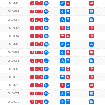
08100988
7
5
7
19
小
单
中
08100987
6
6
6
18
小
单
错
08100986
3
2
6
11
大
双
错
08100985
8
7
3
18
大
单
中
08100984
6
3
7
16
大
双
中
08100983
6
6
4
16
小
单
错
08100982
1
9
5
15
小
单
中
08100981
0
2
5
07
大
双
错
08100980
9
2
8
19
小
单
中
08100979
3
5
4
12
大
双
中
08100978
5
7
2
14
大
单
中
08100977
4
6
0
10
大
单
错
08100976
7
8
3
18
小
单
错