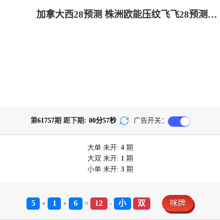
加拿大西28预测 株洲欧能压纹飞飞28预测 28yc.com
第
61757
期 距下期:
00
分
57
秒
广告开关：
大单
未开:
4
期
大双
未开:
1
期
小单
未开:
3
期
5
1
6
12
小
双
咪牌
+
+
=
-