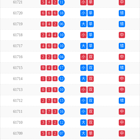
61721
5
4
2
11
小
单
中
61720
6
6
6
18
小
单
错
61719
0
4
2
06
大
单
错
61718
2
4
4
10
小
单
中
61717
4
6
0
10
大
单
错
61716
2
2
0
04
小
双
中
61715
9
4
4
17
小
双
错
61714
1
3
8
12
大
双
中
61713
0
1
9
10
小
双
中
61712
2
7
6
15
小
双
错
61711
6
7
3
16
小
双
中
61710
3
7
2
12
大
双
中
61709
5
0
2
07
大
单
中