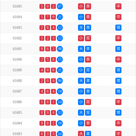
61695
5
0
2
07
小
单
中
61694
5
7
9
21
小
单
中
61693
2
6
4
12
大
单
错
61692
5
2
5
12
小
双
中
61691
0
6
2
08
大
单
错
61690
2
5
8
15
小
单
中
61689
4
9
8
21
小
双
错
61688
2
0
4
06
大
单
错
61687
4
6
4
14
小
单
错
61686
5
8
1
14
小
双
中
61685
0
9
4
13
大
双
错
61684
9
8
2
19
小
单
中
61683
6
3
5
14
大
单
中