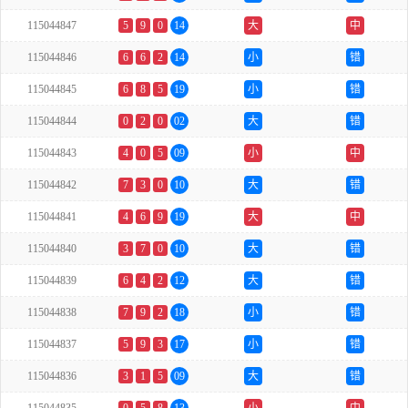
115044847
5
9
0
14
大
中
115044846
6
6
2
14
小
错
115044845
6
8
5
19
小
错
115044844
0
2
0
02
大
错
115044843
4
0
5
09
小
中
115044842
7
3
0
10
大
错
115044841
4
6
9
19
大
中
115044840
3
7
0
10
大
错
115044839
6
4
2
12
大
错
115044838
7
9
2
18
小
错
115044837
5
9
3
17
小
错
115044836
3
1
5
09
大
错