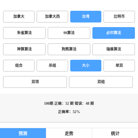
加拿大
加拿大西
台湾
比特币
朱雀算法
99算法
必中算法
神算算法
狗熊算法
瑞兽算法
组合
杀组
大小
单双
双项
双组
100期 正确：52 期 错误：48 期
正确率：52%
预测
走势
统计