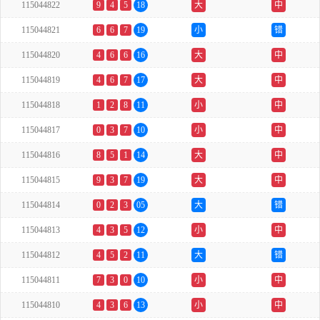
115044822
9
4
5
18
大
中
115044821
6
6
7
19
小
错
115044820
4
6
6
16
大
中
115044819
4
6
7
17
大
中
115044818
1
2
8
11
小
中
115044817
0
3
7
10
小
中
115044816
8
5
1
14
大
中
115044815
9
3
7
19
大
中
115044814
0
2
3
05
大
错
115044813
4
3
5
12
小
中
115044812
4
5
2
11
大
错
115044811
7
3
0
10
小
中
115044810
4
3
6
13
小
中