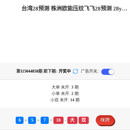
台湾28预测 株洲欧能压纹飞飞28预测 28yc.com
第
115044858
期 距下期:
开奖中
广告开关：
大单
未开:
3
期
小单
未开:
2
期
小双
未开:
14
期
6
5
7
18
大
双
咪牌
+
+
=
-