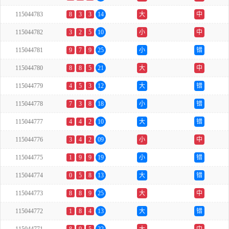
115044783
8
3
3
14
大
中
115044782
3
2
5
10
小
中
115044781
9
7
9
25
小
错
115044780
8
8
5
21
大
中
115044779
4
5
3
12
大
错
115044778
7
3
8
18
小
错
115044777
4
4
2
10
大
错
115044776
3
4
2
09
小
中
115044775
1
9
9
19
小
错
115044774
0
5
8
13
大
错
115044773
8
8
9
25
大
中
115044772
1
8
4
13
大
错