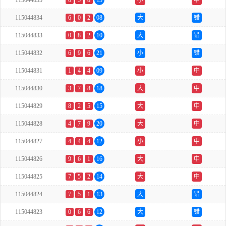
115044835
0
5
8
13
小
中
115044834
6
0
2
08
大
错
115044833
0
8
2
10
大
错
115044832
6
9
6
21
小
错
115044831
1
4
4
09
小
中
115044830
3
7
8
18
大
中
115044829
8
2
5
15
大
中
115044828
4
7
9
20
大
中
115044827
4
4
4
12
小
中
115044826
9
6
1
16
大
中
115044825
7
5
2
14
大
中
115044824
7
5
1
13
大
错
115044823
0
6
6
12
大
错