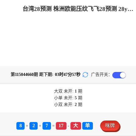
台湾28预测 株洲欧能压纹飞飞28预测 28yc.com
第
115044660
期 距下期:
03
时
47
分
57
秒
广告开关：
大双
未开:
1
期
小单
未开:
5
期
小双
未开:
2
期
8
2
7
17
大
单
咪牌
+
+
=
-