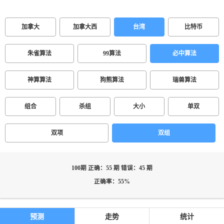
加拿大
加拿大西
台湾
比特币
朱雀算法
99算法
必中算法
神算算法
狗熊算法
瑞兽算法
组合
杀组
大小
单双
双项
双组
100期 正确：55 期 错误：45 期
正确率：55%
预测
走势
统计