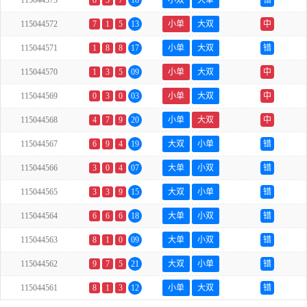
115044573
8
3
7
18
小双
大单
错
115044572
7
1
5
13
小单
大双
中
115044571
1
8
8
17
小单
大双
错
115044570
1
3
5
09
小单
大双
中
115044569
0
3
0
03
小单
大双
中
115044568
4
7
9
20
小单
大双
中
115044567
6
9
4
19
大双
小单
错
115044566
3
0
4
07
大单
小双
错
115044565
3
3
9
15
大双
小单
错
115044564
6
6
6
18
大单
小双
错
115044563
8
1
0
09
大单
小双
错
115044562
9
7
5
21
大双
小单
错
115044561
8
1
3
12
小单
大双
错