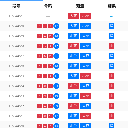
期号
号码
预测
结果
115044661
---
大双
小单
---
115044660
8
2
7
17
大双
小单
错
115044659
8
4
6
18
小双
大单
错
115044658
8
3
1
12
小双
大单
中
115044657
7
8
6
21
小单
大双
错
115044656
6
7
5
18
小双
大单
错
115044655
3
7
1
11
大双
小单
中
115044654
1
0
2
03
小单
大双
中
115044653
3
9
7
19
小双
大单
中
115044652
2
4
3
09
小单
大双
中
115044651
8
0
9
17
小双
大单
中
115044650
6
4
5
15
小单
大双
错